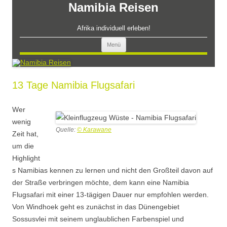
Zum
Namibia Reisen
Inhalt
springen
Afrika individuell erleben!
Menü
13 Tage Namibia Flugsafari
Wer
wenig
Quelle:
© Karawane
Zeit hat,
um die
Highlight
s Namibias kennen zu lernen und nicht den Großteil davon auf
der Straße verbringen möchte, dem kann eine Namibia
Flugsafari mit einer 13-tägigen Dauer nur empfohlen werden.
Von Windhoek geht es zunächst in das Dünengebiet
Sossusvlei mit seinem unglaublichen Farbenspiel und