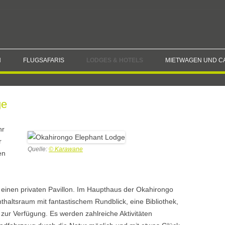
N
FLUGSAFARIS
LODGES & HOTELS
MIETWAGEN UND C
13 TAGE NAMIBIA FLUGSAFARI
LODGES IN CAPRIVI
HAKUSEMBE
ge
3 TAGE ETOSHA FLUGSAFARI
ETOSHA NATIONALPARK
IMPALILA I
HALALI CAM
KALAHARI
SUSUWE IS
ONGUMA ET
KALAHARI 
hr
r
KAOKOVELD
DOLOMITE 
KALAHARI 
OKAHIRON
Quelle:
© Karawane
en
LODGE
WINDHOEK
BAGATELLE
RANCH
EPUPA CAM
 einen privaten Pavillon. Im Haupthaus der Okahirongo
TERRACE B
thaltsraum mit fantastischem Rundblick, eine Bibliothek,
ur Verfügung. Es werden zahlreiche Aktivitäten