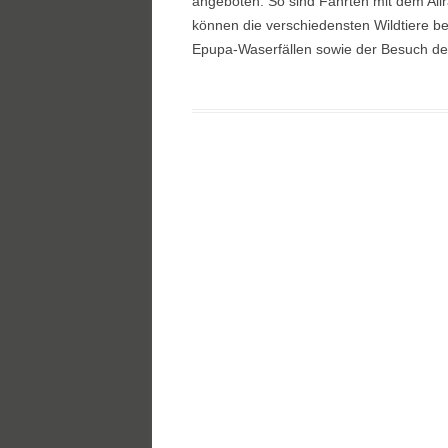
angeboten. So sind Fahrten mit dem All
können die verschiedensten Wildtiere b
Epupa-Waserfällen sowie der Besuch des