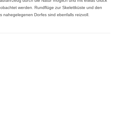
radfahrzeug durch die Natur möglich und mit etwas Glück
eobachtet werden. Rundflüge zur Skelettküste und den
 nahegelegenen Dorfes sind ebenfalls reizvoll.