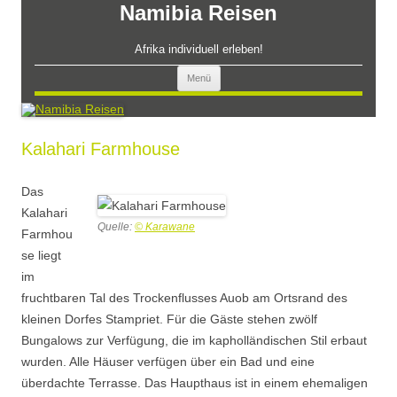
Zum
Namibia Reisen
Inhalt
springen
Afrika individuell erleben!
Menü
Kalahari Farmhouse
Das
Kalahari
Quelle:
© Karawane
Farmhou
se liegt
im
fruchtbaren Tal des Trockenflusses Auob am Ortsrand des
kleinen Dorfes Stampriet. Für die Gäste stehen zwölf
Bungalows zur Verfügung, die im kapholländischen Stil erbaut
wurden. Alle Häuser verfügen über ein Bad und eine
überdachte Terrasse. Das Haupthaus ist in einem ehemaligen