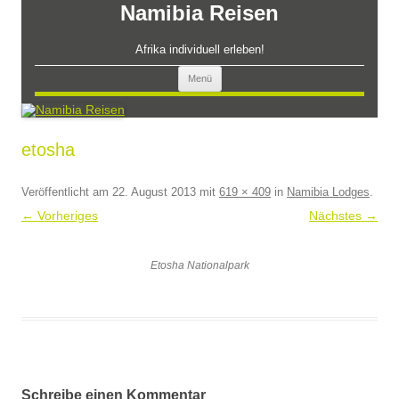
Zum
Namibia Reisen
Inhalt
springen
Afrika individuell erleben!
Menü
etosha
Veröffentlicht am
22. August 2013
mit
619 × 409
in
Namibia Lodges
.
← Vorheriges
Nächstes →
Etosha Nationalpark
Schreibe einen Kommentar