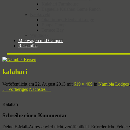
Kalahari Farmhouse
Bagatelle Kalahari Game Ranch
Kaokoveld
Okahirongo Elephant Lodge
Epupa Camp
Terrace Bay
Windhoek
Mietwagen und Camper
Reiseinfos
kalahari
Veröffentlicht am
22. August 2013
mit
619 × 409
in
Namibia Lodges
.
← Vorheriges
Nächstes →
Kalahari
Schreibe einen Kommentar
Deine E-Mail-Adresse wird nicht veröffentlicht.
Erforderliche Felder 